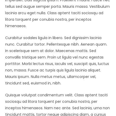
tellus sed augue semper porta. Mauris massa. Vestibulum
lacinia arcu eget nulla. Class aptent taciti sociosqu ad
litora torquent per conubia nostra, per inceptos
himenaeos.
Curabitur sodales ligula in libero. Sed dignissim lacinia
nunc. Curabitur tortor. Pellentesque nibh. Aenean quam.
In scelerisque sem at dolor. Maecenas mattis. Sed
convallis tristique sem. Proin ut ligula vel nunc egestas
porttitor. Morbi lectus risus, iaculis vel, suscipit quis, luctus
non, massa. Fusce ac turpis quis ligula lacinia aliquet.
Mauris ipsum. Nulla metus metus, ullamcorper vel,
tincidunt sed, euismod in, nibh.
Quisque volutpat condimentum velit. Class aptent taciti
sociosqu ad litora torquent per conubia nostra, per
inceptos himenaeos. Nam nec ante. Sed lacinia, urna non
tincidunt mattis, tortor neque adipiscing diam, a cursus