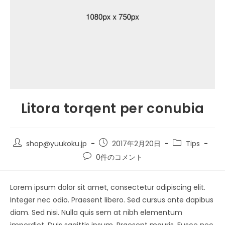
Litora torqent per conubia
shop@yuukoku.jp
2017年2月20日
Tips
0件のコメント
Lorem ipsum dolor sit amet, consectetur adipiscing elit.
Integer nec odio. Praesent libero. Sed cursus ante dapibus
diam. Sed nisi. Nulla quis sem at nibh elementum
imperdiet. Duis sagittis ipsum. Praesent mauris. Fusce nec