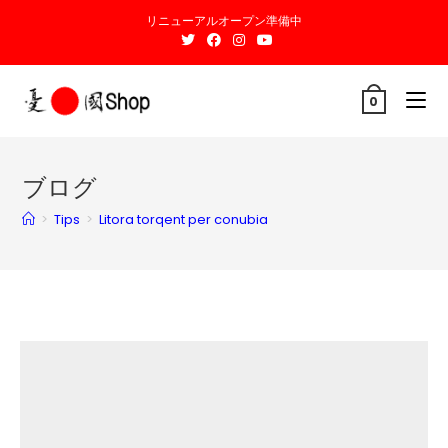
リニューアルオープン準備中
0
ブログ
>
Tips
>
Litora torqent per conubia