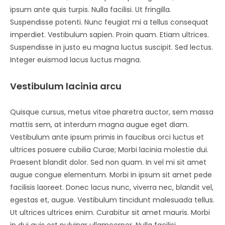
ipsum ante quis turpis. Nulla facilisi. Ut fringilla.
Suspendisse potenti. Nunc feugiat mi a tellus consequat
imperdiet. Vestibulum sapien. Proin quam. Etiam ultrices.
Suspendisse in justo eu magna luctus suscipit. Sed lectus.
Integer euismod lacus luctus magna.
Vestibulum lacinia arcu
Quisque cursus, metus vitae pharetra auctor, sem massa
mattis sem, at interdum magna augue eget diam.
Vestibulum ante ipsum primis in faucibus orci luctus et
ultrices posuere cubilia Curae; Morbi lacinia molestie dui.
Praesent blandit dolor. Sed non quam. In vel mi sit amet
augue congue elementum. Morbi in ipsum sit amet pede
facilisis laoreet. Donec lacus nunc, viverra nec, blandit vel,
egestas et, augue. Vestibulum tincidunt malesuada tellus.
Ut ultrices ultrices enim. Curabitur sit amet mauris. Morbi
in dui quis est pulvinar ullamcorper. Nulla facilisi.