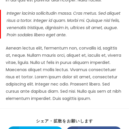
Integer lacinia sollicitudin massa. Cras metus. Sed aliquet
risus a tortor. Integer id quam. Morbi mi. Quisque nisl felis,
venenatis tristique, dignissim in, ultrices sit amet, augue.
Proin sodales libero eget ante.
Aenean lectus elit, fermentum non, convallis id, sagittis
at, neque. Nullam mauris orci, aliquet et, iaculis et, viverra
vitae, ligula. Nulla ut felis in purus aliquam imperdiet.
Maecenas aliquet mollis lectus. Vivamus consectetuer
risus et tortor. Lorem ipsum dolor sit amet, consectetur
adipiscing elit. Integer nec odio. Praesent libero. Sed
cursus ante dapibus diam. Sed nisi. Nulla quis sem at nibh
elementum imperdiet. Duis sagittis ipsum.
シェア・拡散をお願いします